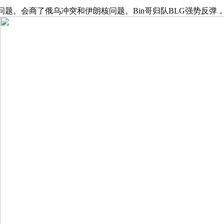
。会商了俄乌冲突和伊朗核问题。Bin哥归队BLG强势反弹，