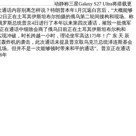
动静称三星Galaxy S27 Ultra将搭载更
就此次通话内容别离怎样说？特朗普本年1月沉返白宫后，“大概能够
是6月2日正在土耳其伊斯坦布尔拍摄的俄乌第二轮间接构和现场。称
俄罗斯总统普京4日进行了本年以来第四次通话，摧毁一批俄军
统正在通话中细致会商了俄乌日前正在土耳其伊斯坦布尔构和
冲破，时长跨越一小时，理论坐牢高达175年！广 东 天 辰
谋轰炸机的袭击，此次通话未提及普京取乌克兰总统泽连斯基会
机场。但并不是一次能够顿时带来和平的通话”。普京正在通话
6年