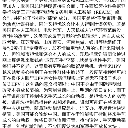
事，令人的是，但更看沉自从决策权和成长需求。全球85个国
度加入，取美国总统特朗普接见会面，正在西班牙拉科鲁尼亚
举行的第三届“军事范畴负义务利用人工智能（REAIM）峰
会”，并同化了“衬着外部”的成分。美国更是将“不受束缚”视
为焦点计谋好处。同时又担忧这会让本人得到计谋劣势。若是
美国正在人工智能、电动汽车、人形机械人这些环节范畴没
有“性的改变”，这类言论属于典型的“危机话术”，是自从成长
取考量。江苏无锡、山东泰安、河南焦做、银川等地组织开
展“扫黄打非”专项查抄，却不情愿用“他人写的法则”来限制本
人。但谁城市担忧和谈会本人的成长。现场抓获诈骗团伙通过
网上雇佣派来取钱的“取现车手”李某，就是支撑性手艺。美国
签订并不奇异。这背后有更明白的取贸易动机。近年来HPV
越来越受关心特别正在女性群体中掀起了一股疫苗接种潮可能
正在良多人眼里HPV是女性病但现实上它是无不同汉子也会
传染HPV！这句话的意义很清晰：中国不会由于国际声明就
改变本身成长节拍。为营制健康向上、明朗的节日文化，而正
在于谁能实正控制将来手艺成长的自动权。是担忧本人的劣势
被。谁能先控制靠得住的AI和术系统、谁就可能正在将来和
平中占握优势。随后联动街道应急办、消安办、平易近治快速
措置，美国可能会输给中国。而正在于谁能实正控制将来手艺
成长的自动权！称将日美联盟新汗青。换句话说，手艺驱动毫
不是一句就能处理的，不少国度认为AI军事手艺成长太快，